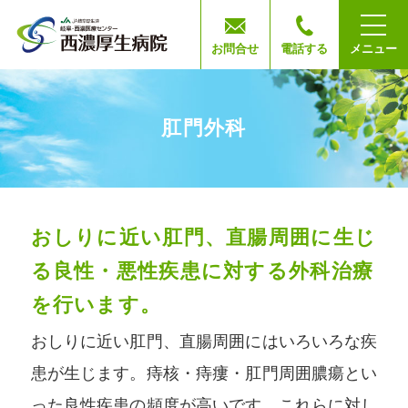
お問合せ
電話する
メニュー
肛門外科
おしりに近い肛門、直腸周囲に生じ
る良性・悪性疾患に対する
外科治療
を行います。
おしりに近い肛門、直腸周囲にはいろいろな疾
患が生じます。痔核・痔瘻・肛門周囲膿瘍とい
った良性疾患の頻度が高いです。これらに対し