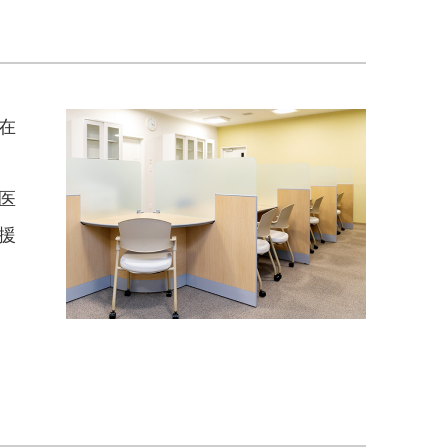
在
医
援