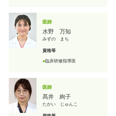
医師
水野 万知
みずの まち
資格等
臨床研修指導医
医師
髙井 絢子
たかい じゅんこ
資格等